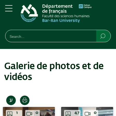
Aller
Skip
au
to
contenu
main
Menu
principal
Navigation
חיפוש
Rechercher
Reche
Galerie de photos et de
vidéos
Imprimer
1
0
47
0