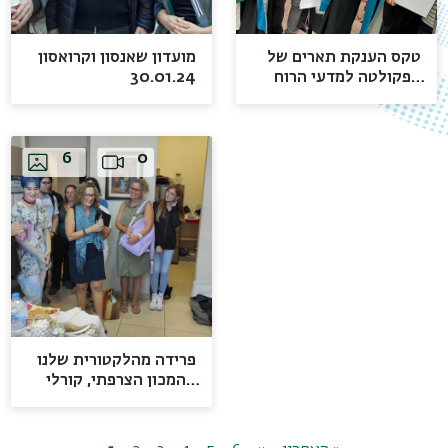
טקס הענקת תארים של
מועדון שאנסון וקרואסון
30.01.24
הפקולטה למדעי הרוח
13.06.23
Video
Images
Video
Images
6
0
פרידה מהלקטורית שלנו
מהמכון הצרפתי, קורלי
דלר 30.05.23.
Video
Images