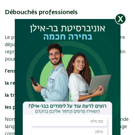
Débouchés professionels
Le programme du
B.A
. de français proposé par notre
département, en plus du défi intellectuel qu'il
représente et du plaisir qu'il procure, est un tremplin
pour les carrières de
l'enseignement
la recherche
la traduction
les professions de la culture
Nombreux sont les pays, où la pratique d'une seconde
langue étrangère, en plus de l'anglais, est un avantage
considérable sur le marché du travail. En Israël en