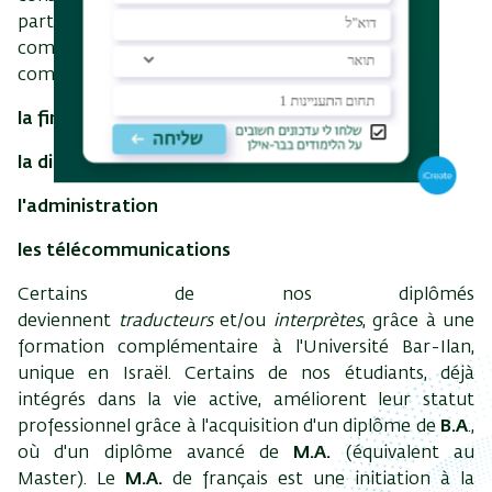
particulier le
B.A.
de français est un avantage
complémentaire appréciable dans des domaines
comme
la finance
la diplomatie
l'administration
les télécommunications
Certains de nos diplômés
deviennent
traducteurs
et/ou
interprètes
, grâce à une
formation complémentaire à l'Université Bar-Ilan,
unique en Israël. Certains de nos étudiants, déjà
intégrés dans la vie active, améliorent leur statut
professionnel grâce à l'acquisition d'un diplôme de
B.A
.,
où d'un diplôme avancé de
M.A.
(équivalent au
Master). Le
M.A.
de français est une initiation à la