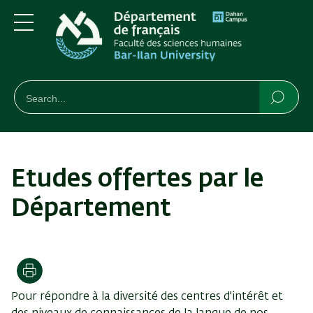
Aller
Skip
au
to
contenu
main
Menu
principal
Navigation
חיפוש
Rechercher
Reche
Etudes offertes par le
Département
Imprimer
Pour répondre à la diversité des centres d'intérêt et