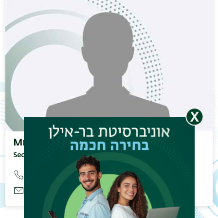
Mme. Maliah Ruth
Secrétaire du département
טלפון:
03.531.82.32
דוא"ל:
french.dept@biu.ac.il