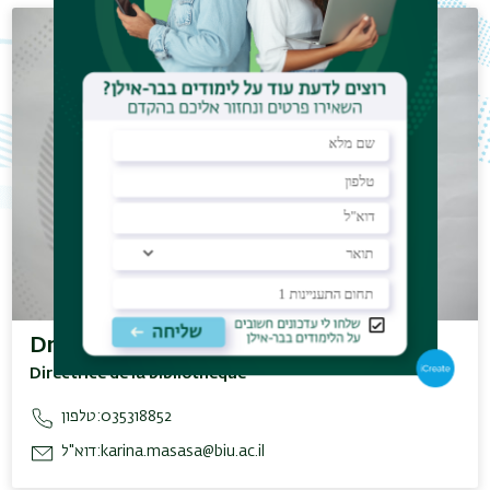
Dr. Masasa Karina
Directrice de la bibliothèque
טלפון:
035318852
דוא"ל:
karina.masasa@biu.ac.il