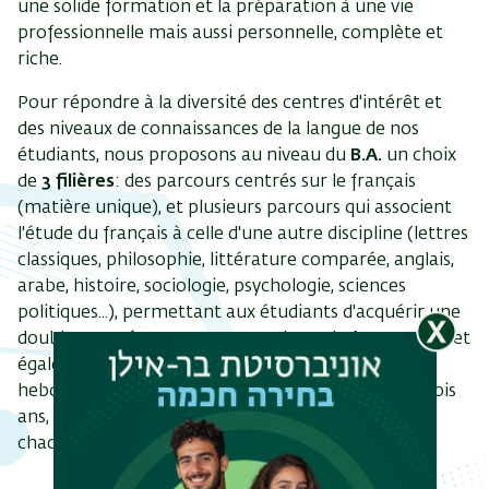
une solide formation et la préparation à une vie
professionnelle mais aussi personnelle, complète et
riche.
Pour répondre à la diversité des centres d'intérêt et
des niveaux de connaissances de la langue de nos
étudiants, nous proposons au niveau du
B.A.
un choix
de
3 filières
: des parcours centrés sur le français
(matière unique), et plusieurs parcours qui associent
l'étude du français à celle d'une autre discipline (lettres
classiques, philosophie, littérature comparée, anglais,
arabe, histoire, sociologie, psychologie, sciences
politiques...), permettant aux étudiants d'acquérir une
double compétence. Cette souplesse de forme permet
également l'élaboration de programmes de cours
hebdomadaires "à la carte", répartis sur deux ou trois
ans, en fonction des désirs et des possibilités de
chacun.