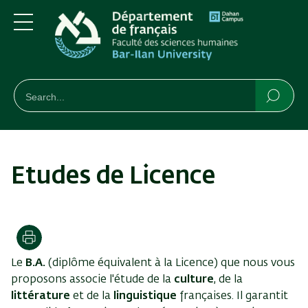
Aller
Skip
au
to
contenu
main
Menu
principal
Navigation
חיפוש
Rechercher
Reche
Etudes de Licence
Imprimer
Le
B.A.
(diplôme équivalent à la Licence) que nous vous
proposons associe l'étude de la
culture
, de la
littérature
et de la
linguistique
françaises. Il garantit