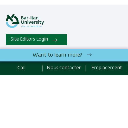
Site Editors Login
Want to learn more?
All rights reserved:
Département de français
, Faculté des
Sciences humaines | Bar-Ilan University Ramat-Gan, 5290002
Call
Nous contacter
Emplacement
Israel | Telephone: 972.3.5318232 | Fax : 972.3.7384101 |
Nous contacter
Development:
Center of IT & IS BIU.
Accessibility Statement
Privacy Policy
Terms of use