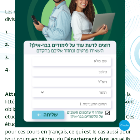
Les cours obligatoires et / ou au choix du
B.A.
se
divisent en
4 unités de base
:
1. Langue
2. Culture
3. Littérature
4. Linguistique
Attention
: 4 cours d’introductions à la culture et à la
littérature françaises sont dispensés en hébreu et sont
obligatoires (selon la filière) également pour les
étudiants dont la langue maternelle est le français. Ces
étudiants ont le droit de rédiger travaux et examens
pour ces cours en français, ce qui est le cas aussi pour
tout cours en hébreu du Département dans lequel ils