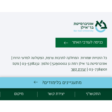
כניסה לעורכי האתר
כל הזכויות שמורות: המחלקה לתרבות צרפת, הפקולטה למדעי הרוח |
אוניברסיטת בר אילן רמת גן 5290002 | טלפון: 03-5318232 | פקס:
03-7384101 |
יצירת קשר
מתעניינים בלימודים?
לימודי תרבות צרפת
באוניברסיטת בר-אילן
פיתוח:
אגף תקשוב, אוניברסיטת בר-אילן
התקשר/י
יצירת קשר
מיקום
הצהרת נגישות
מדיניות פרטיות
אקדימה בר-אילן