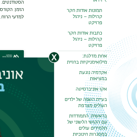
וידאו
הסטודנטים. 
הזמן. הקורס 
ללמוד תוך כדי
תמונות אודות חקר
התנסות
קהילות – ניהול
למדעי הרוח.
פרויקט
קורס לניהול
כתבות אודות חקר
פרויקטים בתחום
חקר קהילות
קהילות – ניהול
פרויקט
אחת מדלגת:
מילואימניקיות בחזית
אקדמיה נוגעת
במציאות
אקו אוניברסיטה
בעיית השפה של ילדים
פוסטר
העולים מצרפת
בראשית: התמודדות
עם הקושי הלשוני של
תלמידים עולים
במסגרות חינוכיות