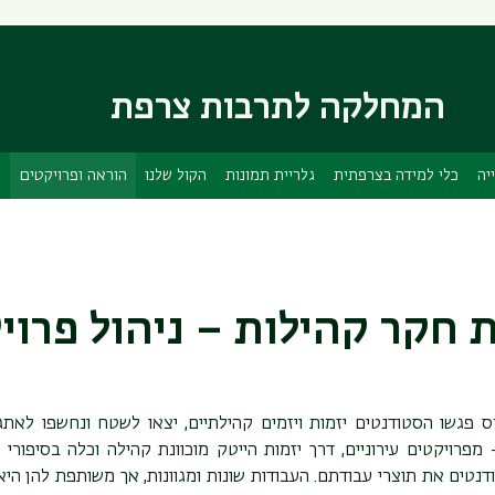
דילוג
דילוג
לתוכן
לתפריט
ניווט
העיקרי
ראשי
המחלקה לתרבות צרפת
יה
כלי למידה בצרפתית
גלריית תמונות
הקול שלנו
הוראה ופרויקטים
 חקר קהילות – ניהול פרוי
 פגשו הסטודנטים יזמות ויזמים קהילתיים, יצאו לשטח ונחשפו לאת
מפרויקטים עירוניים, דרך יזמות הייטק מוכוונת קהילה וכלה בסיפורי 
דנטים את תוצרי עבודתם. העבודות שונות ומגוונות, אך משותפת להן הי