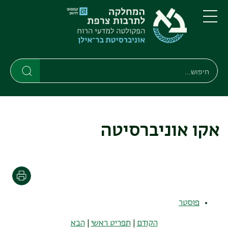
דילוג
דילוג
לתוכן
לתפריט
ניווט
העיקרי
תפריט
ראשי
חיפוש
חיפוש
חיפוש
אקו אוניברסיטה
הדפסה
פוסטר
הקודם
|
תפריט ראשי
|
הבא