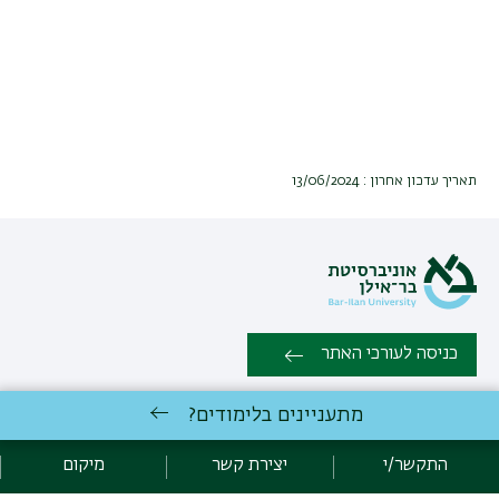
תאריך עדכון אחרון : 13/06/2024
כניסה לעורכי האתר
מתעניינים בלימודים?
כל הזכויות שמורות: המחלקה לתרבות צרפת, הפקולטה למדעי הרוח |
אוניברסיטת בר אילן רמת גן 5290002 | טלפון: 03-5318232 | פקס:
התקשר/י
יצירת קשר
מיקום
03-7384101 |
יצירת קשר