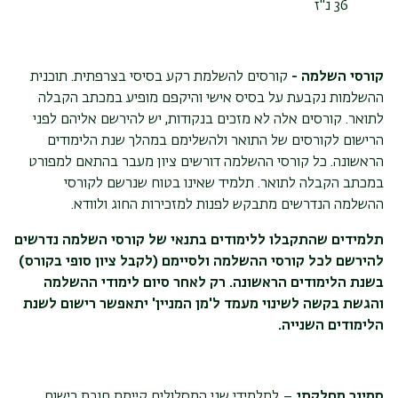
36 נ"ז
קורסי השלמה -
קורסים להשלמת רקע בסיסי בצרפתית. תוכנית
ההשלמות נקבעת על בסיס אישי והיקפם מופיע במכתב הקבלה
לתואר. קורסים אלה לא מזכים בנקודות, יש להירשם אליהם לפני
הרישום לקורסים של התואר ולהשלימם במהלך שנת הלימודים
הראשונה. כל קורסי ההשלמה דורשים ציון מעבר בהתאם למפורט
במכתב הקבלה לתואר. תלמיד שאינו בטוח שנרשם לקורסי
ההשלמה הנדרשים מתבקש לפנות למזכירות החוג ולוודא.
תלמידים שהתקבלו ללימודים בתנאי של קורסי השלמה נדרשים
להירשם לכל קורסי ההשלמה ולסיימם (לקבל ציון סופי בקורס)
בשנת הלימודים הראשונה. רק לאחר סיום לימודי ההשלמה
והגשת בקשה לשינוי מעמד ל'מן המניין' יתאפשר רישום לשנת
הלימודים השנייה.
סמינר מחלקתי
– לתלמידי שני המסלולים קיימת חובת רישום