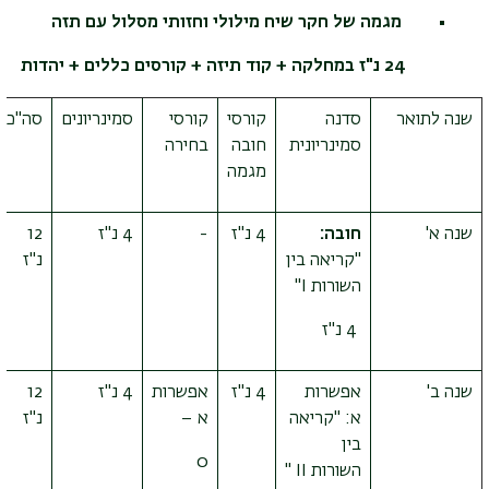
מגמה של חקר שיח מילולי וחזותי מסלול עם תזה
24 נ"ז במחלקה + קוד תיזה + קורסים כללים + יהדות
שנה לתואר
סדנה
קורסי
קורסי
סמינריונים
סה"כ
סמינריונית
חובה
בחירה
מגמה
שנה א'
חובה:
4 נ"ז
-
4 נ"ז
12
"קריאה בין
נ"ז
השורות
I
"
4 נ"ז
שנה ב'
אפשרות
4 נ"ז
אפשרות
4 נ"ז
12
א: "קריאה
א –
נ"ז
בין
0
השורות
II
"