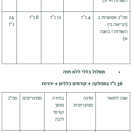
השורות
I
+
II
)
סה"כ אפשרות ב
4 נ"ז
12 נ"ז
8 נ"ז
24
(קריאה בין
נ"ז
השורות
I
בשנה
א)
מסלול כללי ללא תזה
36 נ"ז במחלקה + קורסים כללים + יהדות
שנה לתואר
סדנה
בחירה
סמינריונים
סה"כ
סמינריונית
מתוך
קורסי
ליבה