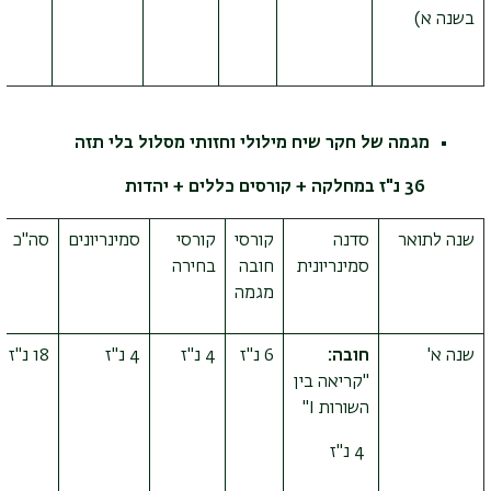
בשנה א)
מגמה של חקר שיח מילולי וחזותי מסלול בלי תזה
36 נ"ז במחלקה + קורסים כללים + יהדות
שנה לתואר
סדנה
קורסי
קורסי
סמינריונים
סה"כ
סמינריונית
חובה
בחירה
מגמה
שנה א'
חובה:
6 נ"ז
4 נ"ז
4 נ"ז
18 נ"ז
"קריאה בין
השורות
I
"
4 נ"ז