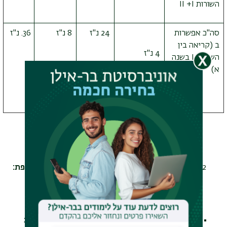
השורות
I
+
II
סה"כ אפשרות
24 נ"ז
8 נ"ז
נ"ז
ב (קריאה בין
4 נ"ז
השורות
I
בשנה
א)
מגמה חדשה: במגמת המרחב התרבותי של יהדות צרפת:
מורשת והמשכיות
מסלול עם תזה וללא תזה
.
מגמת המרחב התרבותי של יהדות צרפת: מורשת