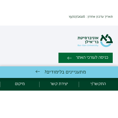
תאריך עדכון אחרון : 19/07/2026
כניסה לעורכי האתר
מתעניינים בלימודים?
כל הזכויות שמורות: המחלקה לתרבות צרפת, הפקולטה למדעי הרוח |
אוניברסיטת בר אילן רמת גן 5290002 | טלפון: 03-5318232 | פקס:
התקשר/י
יצירת קשר
מיקום
03-7384101 |
יצירת קשר
לימודי תרבות צרפת
באוניברסיטת בר-אילן
פיתוח:
אגף תקשוב, אוניברסיטת בר-אילן
הצהרת נגישות
מדיניות פרטיות