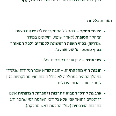
צריך להירשם לבחינה הביבליוגרפית:
43-761-01
.
הערות כלליות
הצעת מחקר
– במסלול המחקרי יש להגיש את הצעת
המחקר
הסופית
(לאחר שיפוט ותיקונים במידה
שנדרשו)
בסוף השנה הראשונה ללמודים ולכל המאוחר
בסוף סמסטר א' של שנה ב'.
ציון עובר
– ציון עובר בקורסים: 60.
חובות חוץ מחלקתיות
–חובה לוודא שסך הנקודות שנלמדו
במהלך התואר במחלקה לא כולל חובות חוץ מחלקתיות כגון
לימודי יסוד ביהדות ואנגלית.
ארבעת קורסי המבוא לתרבות ולספרות הצרפתית
אינם
רלוונטיים לתואר שני
אלא
כקורסי השלמה למי שחסר ידע
בתרבות הצרפתית (עפ"י החלטת ראש מחלקה).