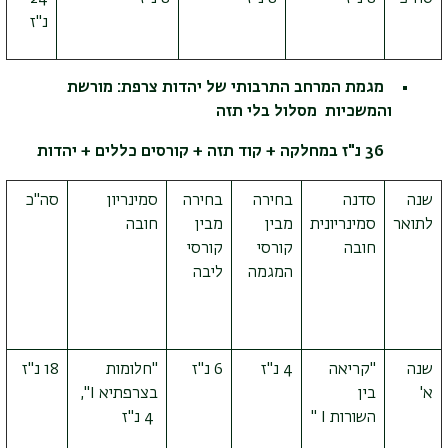
נ"ז
מגמת המרחב התרבותי של יהדות צרפת: מורשת
והמשכיות מסלול בלי תזה
36 נ"ז במחלקה + קוד תזה + קורסים כללים + יהדות
שנה
סדנה
בחירה
בחירה
סמינריון
סה"כ
לתואר
סמינריונית
מבין
מבין
חובה
חובה
קורסי
קורסי
המגמה
ליבה
שנה
"קריאה
4 נ"ז
6 נ"ז
"חלומות
18 נ"ז
א'
בין
בצרפתיא
I
",
השורות
I
"
4 נ"ז