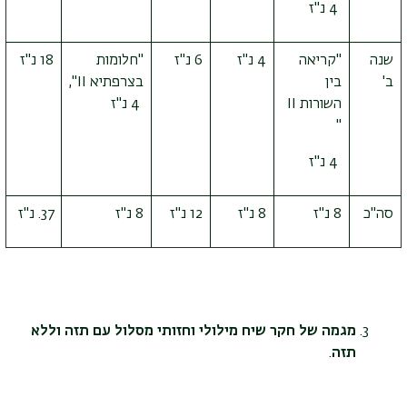
4 נ"ז
שנה
"קריאה
4 נ"ז
6 נ"ז
"חלומות
18 נ"ז
ב'
בין
בצרפתיא
II
",
השורות
II
4 נ"ז
"
4 נ"ז
סה"כ
8 נ"ז
8 נ"ז
12 נ"ז
8 נ"ז
נ"ז
מגמה של חקר שיח מילולי וחזותי מסלול עם תזה וללא
תזה
.