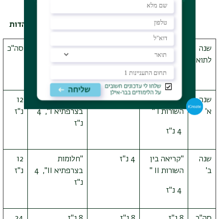
והמשכיות- מסלול עם תזה
24 נ"ז במחלקה + קוד תיזה + קורסים כללים + יהדות
שנה
סדנה
בחירה מבין
סמינריון חובה
סה"כ
לתואר
סמינריונית
קורסי המגמה
חובה
שנה
"קריאה בין
4 נ"ז
"חלומות
12
א'
השורות
I
"
בצרפתיא
I
", 4
נ"ז
נ"ז
4 נ"ז
שנה
"קריאה בין
4 נ"ז
"חלומות
12
ב'
השורות
II
"
בצרפתיא
II
", 4
נ"ז
נ"ז
4 נ"ז
סה"כ
8 נ"ז
8 נ"ז
8 נ"ז
24