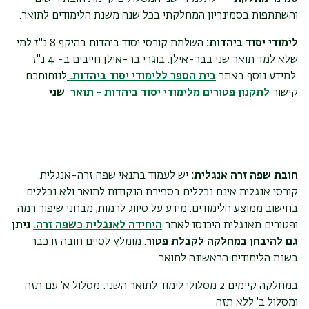
והשתתפות בסמינריון המחלקתי בכל שנה משנת הלימודים לתואר.
לימודי יסוד ביהדות:
השלמת קורסי יסוד ביהדות בהיקף 8 נ"ז למי
שלא למד תואר שני בבר-אילן. בוגרי בר-אילן חייבים ב- 4 נ"ז
.למידע נוסף באתר
בית הספר ללימודי יסוד ביהדות.
לנוחותכם
קישור
לתקנון פטורים מלימודי יסוד ביהדות - תואר
שני
חובת שפה זרה אנגלית:
יש לעמוד בתנאי שפה זרה-אנגלית.
קורסי אנגלית אינם נכללים בספירת הנקודות לתואר ולא נכללים
בחישוב ממוצע הלימודים. מידע על סיווג לרמות, מבחני שיפור רמה
ופטורים מאנגלית היכנסו לאתר
היחידה לאנגלית כשפה זרה.
ניתן
גם להיבחן במחלקה לקבלת פטור
. מומלץ לסיים חובה זו כבר
בשנת הלימודים הראשונה לתואר.
במחלקה קיימים 2 מסלולי לימוד לתואר השני: מסלול א' עם תזה
ומסלול ב' ללא תזה