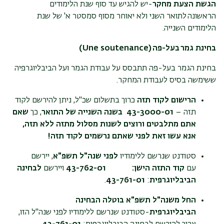
הגשת הצעת מחקר
-יש להגיש עד סוף שנת הלימודים
הראשונה לתואר השני ולא יאוחר מסוף סמסטר א' של שנת
הלימודים השנייה.
בחינת גמר בעל-פה (
Une soutenance
)
בחינת הגמר בעל-פה תתבסס על עבודת הגמר ועל הביבליוגרפיה
ששימשה בסיס לעבודת המחקר.
הרישום לקוד תזה
כרוך בתשלום שכ"ל, ניתן להירשם לקוד
תזה –
43-3000-01
בשנה השנייה של התואר
, כך
שאם
אתם מתלבטים ורוצים לשנות מסלול מתזה ללא תזה,
אנא עשו זאת לפני שאתם נרשמים לקוד תזה!
סטודנט שנרשם ללימודיו
לפני שנה"ל תשפ"א
, יירשם
עם
קוד התזה הישן: 43-762-01
ויירשם
לבחינה
הביבליוגרפית
:
43-761-01
.
החל משנה"ל תשפ"א
בוטלה הבחינה
הביבליוגרפית
-סטודנט שנרשם ללימודיו לפני שנה"ל הזו,