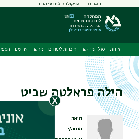
תפריט
בוגרינו
הפקולטה למדעי הרוח
משני
אודות
סגל המחלקה
תוכניות לימודים
מחקר
ארועים
הספרי
הילה פראלטה שביט
תואר
Ph.D
מנחה/ים
פרופ' סלביה אדלר