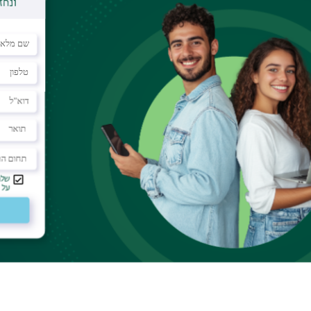
יה – תפקוד ומשמעות של המילים
תפיסה, חוויה, מושג, ביטוי
א
יה אדלר ופרופ' חוה בת-זאב שילדקרוט מאוניברסיטת תל-אביב