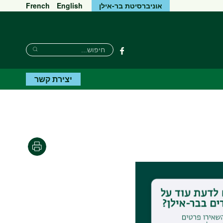
אוניברסיטת בר-אילן
English
French
חיפוש
חיפוש
פייסבוק
חיפוש
יצירת קשר
הדפסה